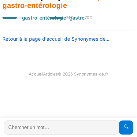
gastro-entérologie
gastro-entérologie
gastro
74
%
70
%
Retour à la page d'accueil de Synonymes de...
Accueil
Articles
©
2026
Synonymes-de.fr
🔍