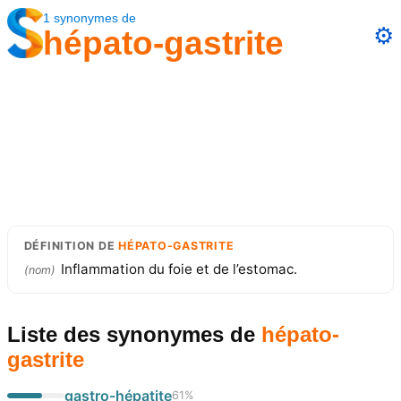
1
synonymes
de
⚙️
hépato-gastrite
DÉFINITION
DE
HÉPATO-GASTRITE
Inflammation du foie et de l’estomac.
(
nom
)
Liste des synonymes
de
hépato-
gastrite
gastro-hépatite
61
%