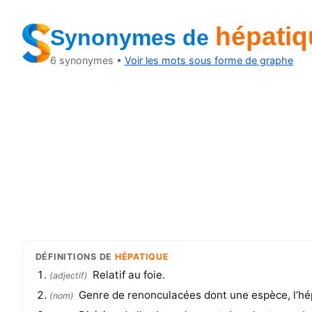
hépatiq
Synonymes
de
6
synonymes •
Voir les mots sous forme de graphe
DÉFINITIONS
DE
HÉPATIQUE
Relatif au foie.
(
adjectif
)
Genre de renonculacées dont une espèce, l’h
(
nom
)