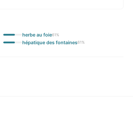
herbe au foie
61
%
hépatique des fontaines
61
%