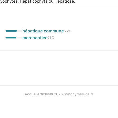
ryophytes, Hepaticophyta ou Hepaticae.
hépatique commune
66
%
marchantiée
63
%
Accueil
Articles
©
2026
Synonymes-de.fr