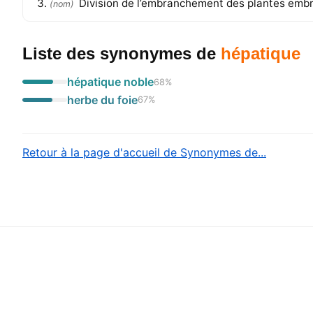
Division de l’embranchement des plantes emb
(
nom
)
Liste des synonymes
de
hépatique
hépatique noble
68
%
herbe du foie
67
%
Retour à la page d'accueil de Synonymes de...