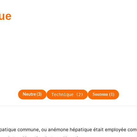
ue
Technique
(
2
)
Soutenu
(
1
)
Neutre
(
3
)
épatique commune, ou anémone hépatique était employée comm