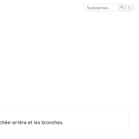
🔍
☾
chée-artère et les bronches.