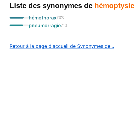
Liste des synonymes
de
hémoptysi
hémothorax
73
%
pneumorragie
71
%
Retour à la page d'accueil de Synonymes de...