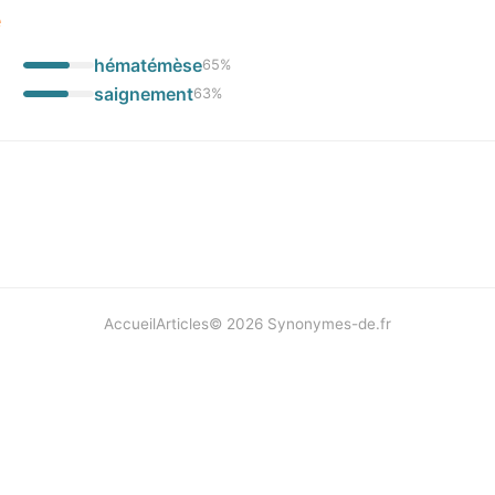
e
hématémèse
65
%
saignement
63
%
Accueil
Articles
©
2026
Synonymes-de.fr