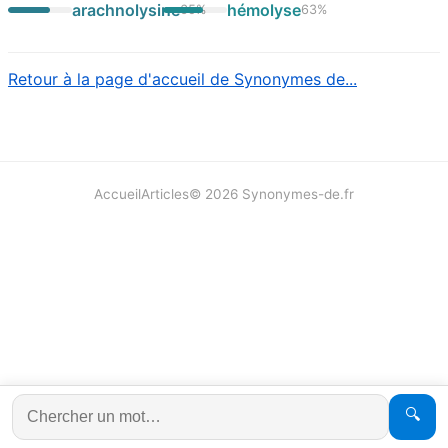
arachnolysine
hémolyse
65
%
63
%
Retour à la page d'accueil de Synonymes de...
Accueil
Articles
©
2026
Synonymes-de.fr
🔍