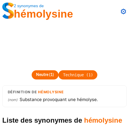
2
synonymes
de
⚙️
hémolysine
Technique
(
1
)
Neutre
(
1
)
DÉFINITION
DE
HÉMOLYSINE
Substance provoquant une hémolyse.
(
nom
)
Liste des synonymes
de
hémolysine