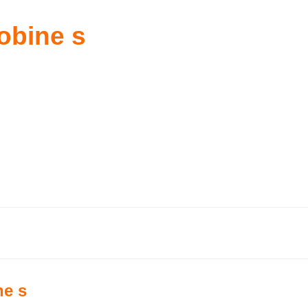
obine s
e s