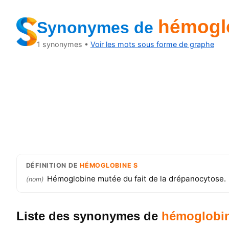
hémogl
Synonymes
de
1
synonymes •
Voir les mots sous forme de graphe
DÉFINITION
DE
HÉMOGLOBINE S
Hémoglobine mutée du fait de la drépanocytose.
(
nom
)
Liste des synonymes
de
hémoglobin