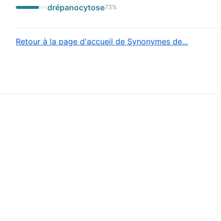
drépanocytose
73
%
Retour à la page d'accueil de Synonymes de...