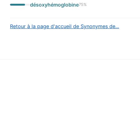
désoxyhémoglobine
75
%
Retour à la page d'accueil de Synonymes de...