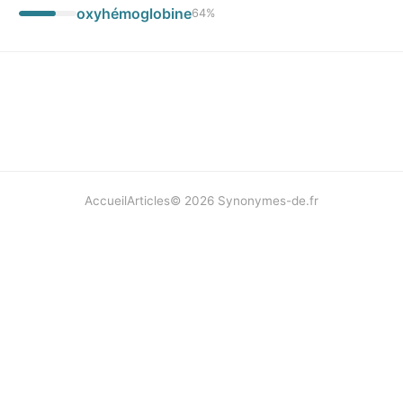
oxyhémoglobine
64
%
Accueil
Articles
©
2026
Synonymes-de.fr