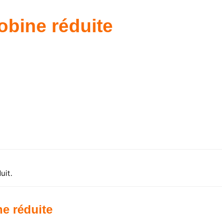
bine réduite
uit.
e réduite