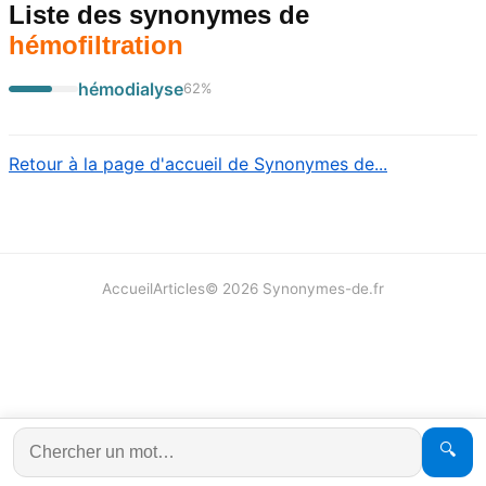
Liste des synonymes
de
hémofiltration
hémodialyse
62
%
Retour à la page d'accueil de Synonymes de...
Accueil
Articles
©
2026
Synonymes-de.fr
🔍