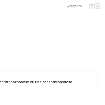
🔍
☾
une anthropozoonose ou une zooanthroponose.