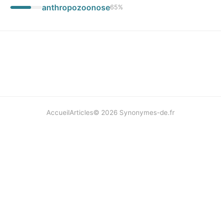
anthropozoonose
65
%
Accueil
Articles
©
2026
Synonymes-de.fr