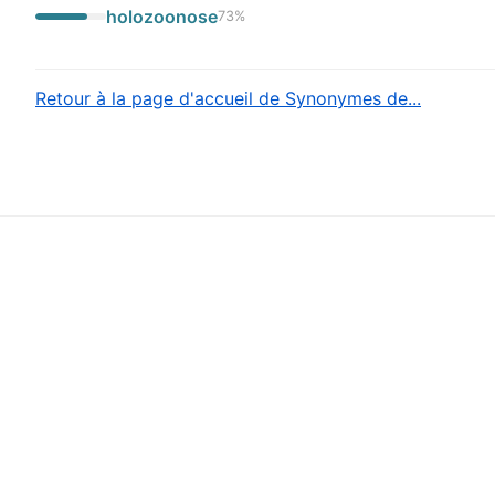
holozoonose
73
%
Retour à la page d'accueil de Synonymes de...