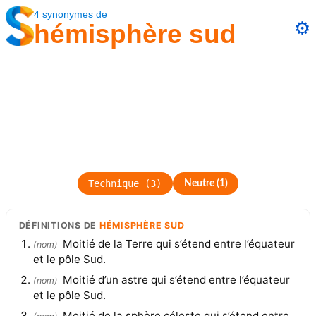
4
synonymes
de
⚙️
hémisphère sud
Technique
(
3
)
Neutre
(
1
)
DÉFINITIONS
DE
HÉMISPHÈRE SUD
Moitié de la Terre qui s’étend entre l’équateur
(
nom
)
et le pôle Sud.
Moitié d’un astre qui s’étend entre l’équateur
(
nom
)
et le pôle Sud.
Moitié de la sphère céleste qui s’étend entre