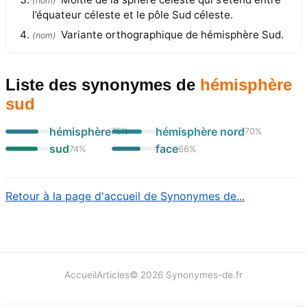
(
nom
)
l’équateur céleste et le pôle Sud céleste.
Variante orthographique de hémisphère Sud.
(
nom
)
Liste des synonymes
de
hémisphère
sud
hémisphère
hémisphère nord
75
%
70
%
sud
face
74
%
66
%
Retour à la page d'accueil de Synonymes de...
Accueil
Articles
©
2026
Synonymes-de.fr