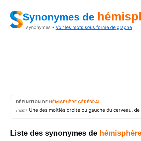
hémisph
Synonymes
de
1
synonymes •
Voir les mots sous forme de graphe
DÉFINITION
DE
HÉMISPHÈRE CÉRÉBRAL
Une des moitiés droite ou gauche du cerveau, de 
(
nom
)
Liste des synonymes
de
hémisphère