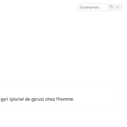
🔍
☾
yri (pluriel de gyrus) chez l’homme.