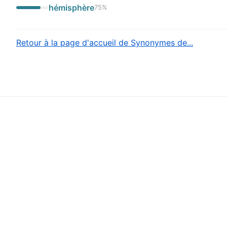
hémisphère
75
%
Retour à la page d'accueil de Synonymes de...