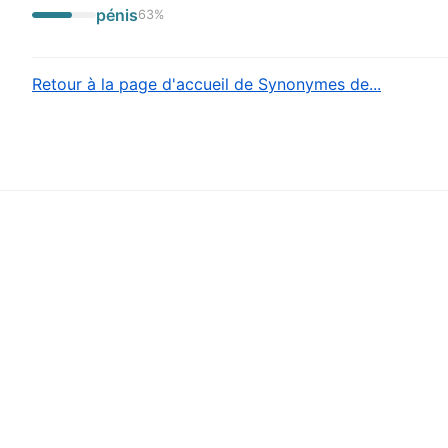
pénis
63
%
Retour à la page d'accueil de Synonymes de...