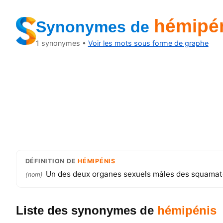
hémipé
Synonymes
de
1
synonymes •
Voir les mots sous forme de graphe
DÉFINITION
DE
HÉMIPÉNIS
Un des deux organes sexuels mâles des squamates
(
nom
)
Liste des synonymes
de
hémipénis