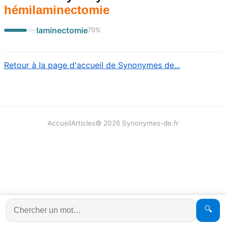
hémilaminectomie
laminectomie
70
%
Retour à la page d'accueil de Synonymes de...
Accueil
Articles
©
2026
Synonymes-de.fr
🔍