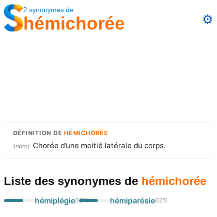
2
synonymes
de
⚙️
hémichorée
DÉFINITION
DE
HÉMICHORÉE
Chorée d’une moitié latérale du corps.
(
nom
)
Liste des synonymes
de
hémichorée
hémiplégie
hémiparésie
63
%
62
%