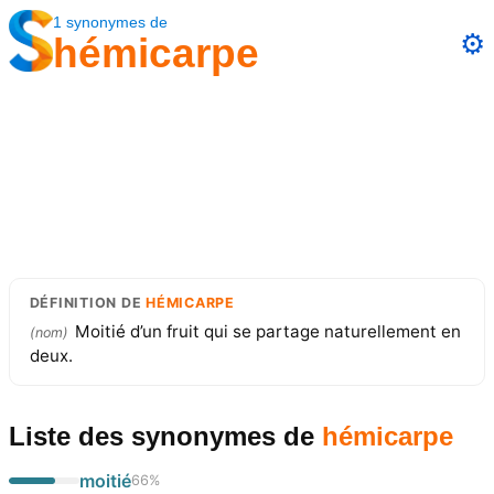
1
synonymes
de
⚙️
hémicarpe
DÉFINITION
DE
HÉMICARPE
Moitié d’un fruit qui se partage naturellement en
(
nom
)
deux.
Liste des synonymes
de
hémicarpe
moitié
66
%