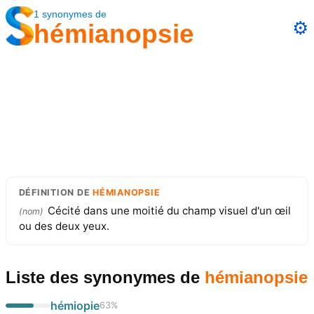
1
synonymes
de
⚙️
hémianopsie
DÉFINITION
DE
HÉMIANOPSIE
Cécité dans une moitié du champ visuel d'un œil
(
nom
)
ou des deux yeux.
Liste des synonymes
de
hémianopsie
hémiopie
63
%