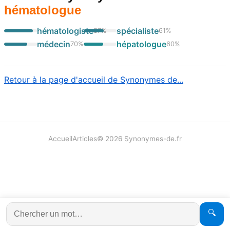
hématologue
hématologiste
spécialiste
87
%
61
%
médecin
hépatologue
70
%
60
%
Retour à la page d'accueil de Synonymes de...
Accueil
Articles
©
2026
Synonymes-de.fr
🔍