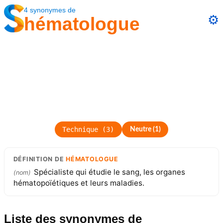
4
synonymes
de
⚙️
hématologue
Technique
(
3
)
Neutre
(
1
)
DÉFINITION
DE
HÉMATOLOGUE
Spécialiste qui étudie le sang, les organes
(
nom
)
hématopoïétiques et leurs maladies.
Liste des synonymes
de