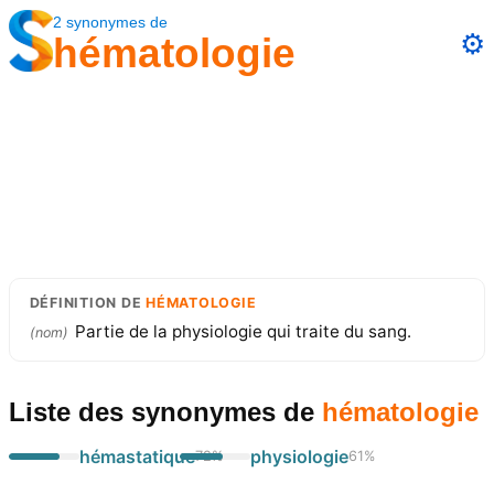
2
synonymes
de
⚙️
hématologie
DÉFINITION
DE
HÉMATOLOGIE
Partie de la physiologie qui traite du sang.
(
nom
)
Liste des synonymes
de
hématologie
hémastatique
physiologie
72
%
61
%