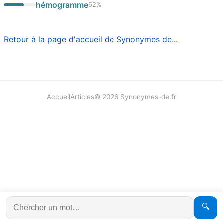
hémogramme
62
%
Retour à la page d'accueil de Synonymes de...
Accueil
Articles
©
2026
Synonymes-de.fr
🔍