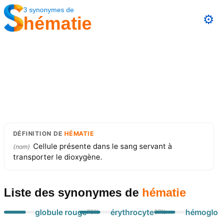
3
synonymes
de
⚙️
hématie
DÉFINITION
DE
HÉMATIE
Cellule présente dans le sang servant à
(
nom
)
transporter le dioxygène.
Liste des synonymes
de
hématie
globule rouge
érythrocyte
hémoglo
70
%
67
%