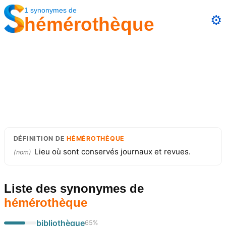
1
synonymes
de
⚙️
hémérothèque
DÉFINITION
DE
HÉMÉROTHÈQUE
Lieu où sont conservés journaux et revues.
(
nom
)
Liste des synonymes
de
hémérothèque
bibliothèque
65
%