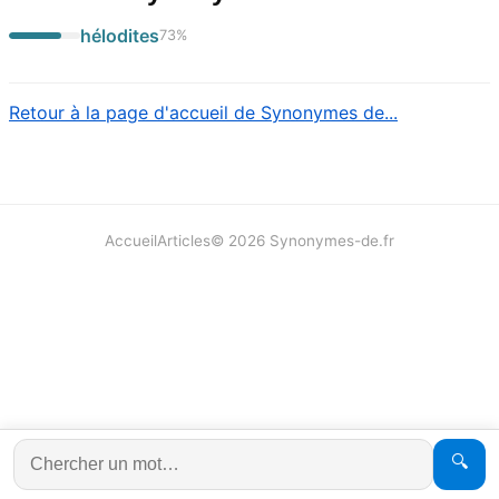
hélodites
73
%
Retour à la page d'accueil de Synonymes de...
Accueil
Articles
©
2026
Synonymes-de.fr
🔍