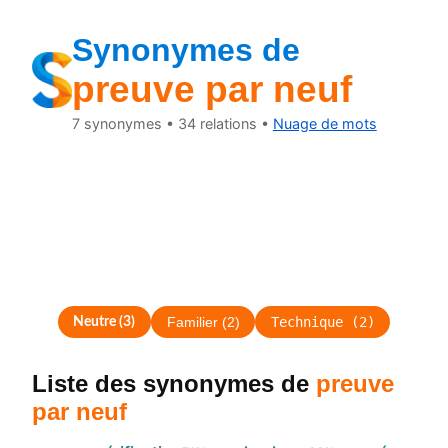
Synonymes de
preuve par neuf
7
synonymes •
34
relations •
Nuage de mots
Technique
(
2
)
Neutre
(
3
)
Familier
(
2
)
Liste des synonymes
de
preuve
par neuf