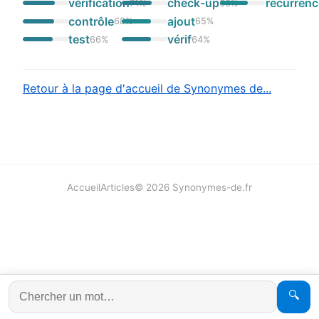
vérification
check-up
récurren
71
%
66
%
contrôle
ajout
68
%
65
%
test
vérif
66
%
64
%
Retour à la page d'accueil de Synonymes de...
Accueil
Articles
©
2026
Synonymes-de.fr
🔍