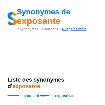
Synonymes de
exposante
2
synonymes •
6
relations •
Nuage de mots
Liste des synonymes
d'
exposante
exposant
exposé
75
%
63
%