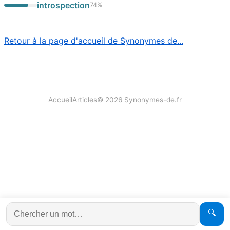
introspection
74
%
Retour à la page d'accueil de Synonymes de...
Accueil
Articles
©
2026
Synonymes-de.fr
🔍