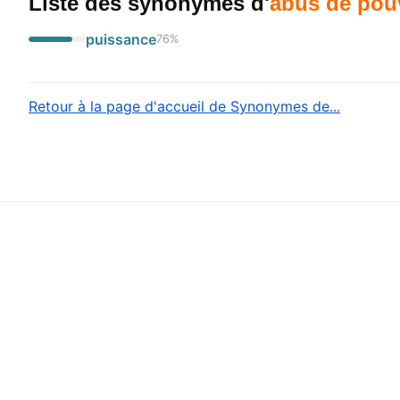
Liste des synonymes
d'
abus de pou
puissance
76
%
Retour à la page d'accueil de Synonymes de...