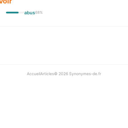
voir
abus
68
%
Accueil
Articles
©
2026
Synonymes-de.fr