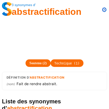
3
synonymes
d'
⚙️
abstractification
Soutenu
(
2
)
Technique
(
1
)
DÉFINITION
D'
ABSTRACTIFICATION
Fait de rendre abstrait.
(
nom
)
Liste des synonymes
d'
abstractification