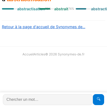
abstractisation
abstrait
abstract
78
%
74
%
Retour à la page d'accueil de Synonymes de...
Accueil
Articles
©
2026
Synonymes-de.fr
🔍