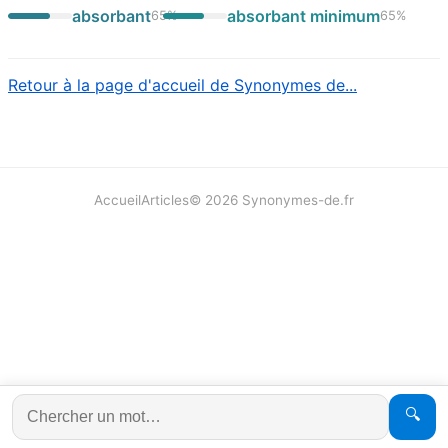
absorbant
absorbant minimum
65
%
65
%
Retour à la page d'accueil de Synonymes de...
Accueil
Articles
©
2026
Synonymes-de.fr
🔍