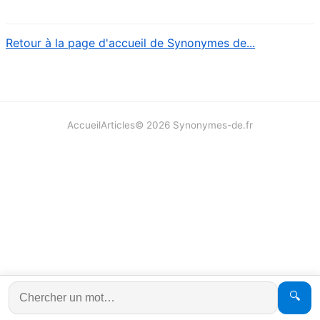
Retour à la page d'accueil de Synonymes de...
Accueil
Articles
©
2026
Synonymes-de.fr
🔍