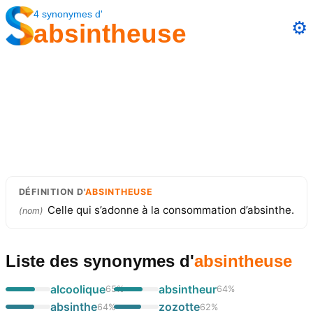
4
synonymes
d'
⚙️
absintheuse
DÉFINITION
D'
ABSINTHEUSE
Celle qui s’adonne à la consommation d’absinthe.
(
nom
)
Liste des synonymes
d'
absintheuse
alcoolique
absintheur
65
%
64
%
absinthe
zozotte
64
%
62
%