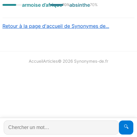
armoise d’afrique
absinthe
70
%
70
%
Retour à la page d'accueil de Synonymes de...
Accueil
Articles
©
2026
Synonymes-de.fr
🔍