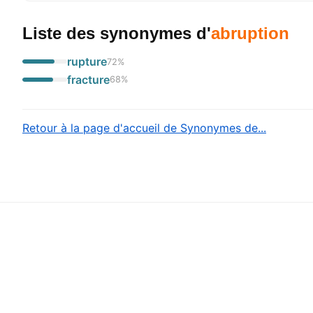
Liste des synonymes
d'
abruption
rupture
72
%
fracture
68
%
Retour à la page d'accueil de Synonymes de...