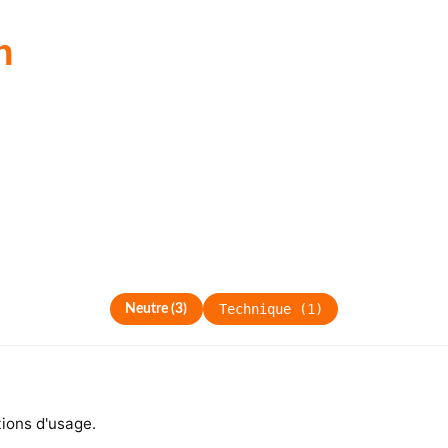
n
Technique
(
1
)
Neutre
(
3
)
tions d'usage.