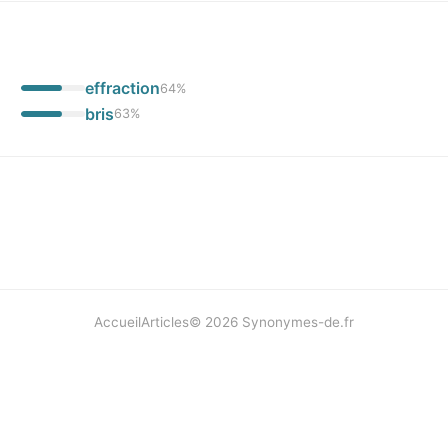
effraction
64
%
bris
63
%
Accueil
Articles
©
2026
Synonymes-de.fr