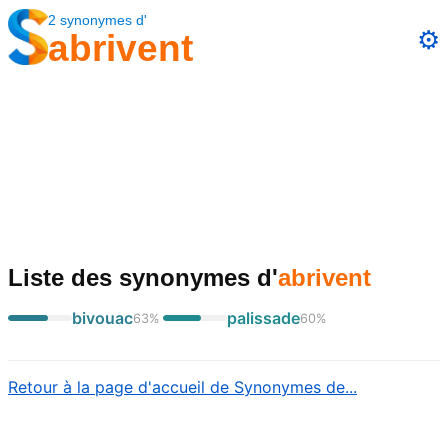
2
synonymes
d'
⚙️
abrivent
Liste des synonymes
d'
abrivent
bivouac
palissade
63
%
60
%
Retour à la page d'accueil de Synonymes de...