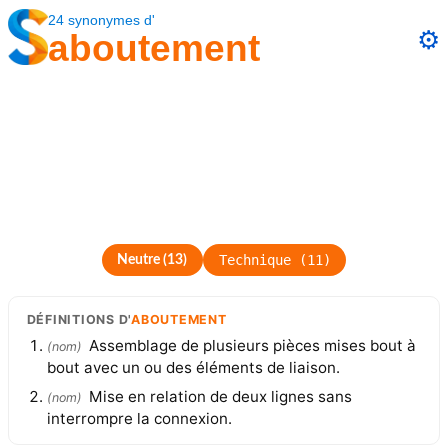
24
synonymes
d'
⚙️
aboutement
Technique
(
11
)
Neutre
(
13
)
DÉFINITIONS
D'
ABOUTEMENT
Assemblage de plusieurs pièces mises bout à
(
nom
)
bout avec un ou des éléments de liaison.
Mise en relation de deux lignes sans
(
nom
)
interrompre la connexion.