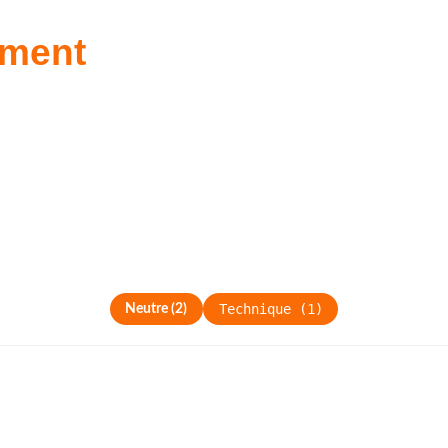
ment
Technique
(
1
)
Neutre
(
2
)