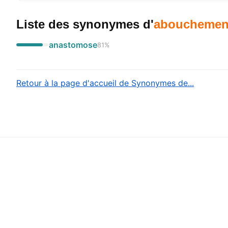
Liste des synonymes
d'
abouchemen
anastomose
81
%
Retour à la page d'accueil de Synonymes de...