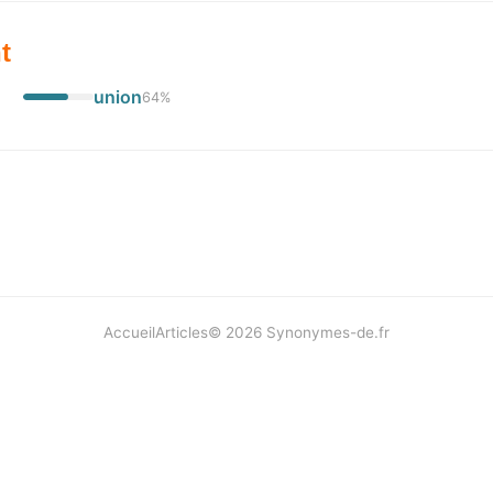
t
union
64
%
Accueil
Articles
©
2026
Synonymes-de.fr