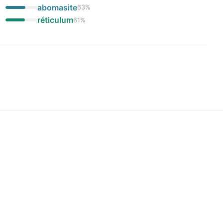
abomasite
63
%
réticulum
61
%