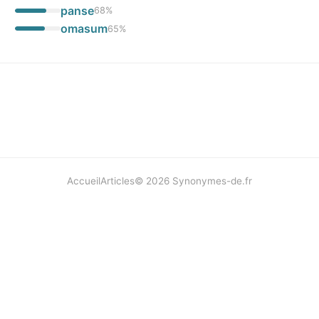
panse
68
%
omasum
65
%
Accueil
Articles
©
2026
Synonymes-de.fr