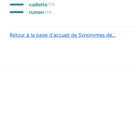
caillette
72
%
rumen
70
%
Retour à la page d'accueil de Synonymes de...