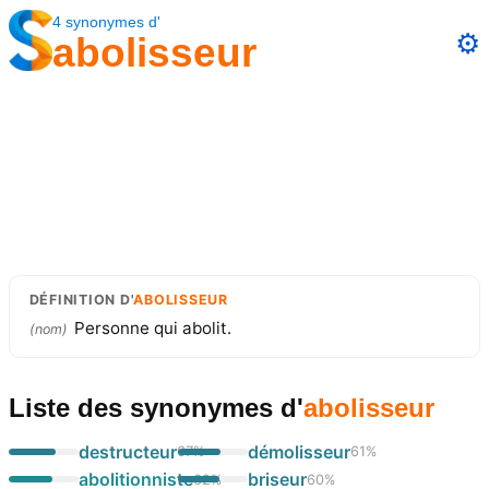
4
synonymes
d'
⚙️
abolisseur
DÉFINITION
D'
ABOLISSEUR
Personne qui abolit.
(
nom
)
Liste des synonymes
d'
abolisseur
destructeur
démolisseur
67
%
61
%
abolitionniste
briseur
62
%
60
%