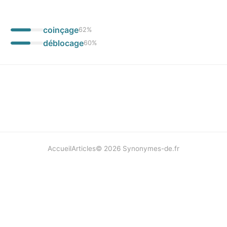
coinçage
62
%
déblocage
60
%
Accueil
Articles
©
2026
Synonymes-de.fr