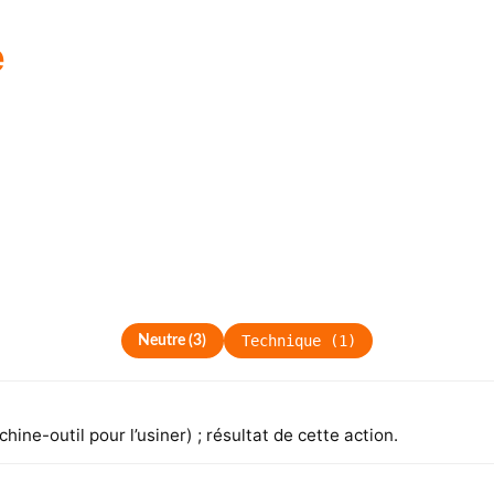
e
Technique
(
1
)
Neutre
(
3
)
ine-outil pour l’usiner) ; résultat de cette action.