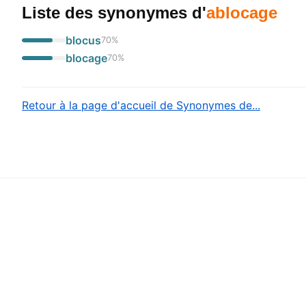
Liste des synonymes
d'
ablocage
blocus
70
%
blocage
70
%
Retour à la page d'accueil de Synonymes de...