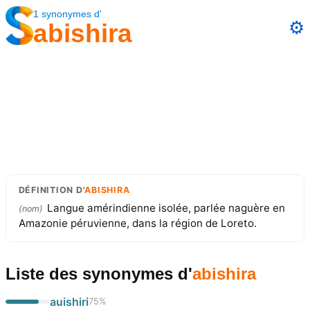
1
synonymes
d'
⚙️
abishira
DÉFINITION
D'
ABISHIRA
Langue amérindienne isolée, parlée naguère en
(
nom
)
Amazonie péruvienne, dans la région de Loreto.
Liste des synonymes
d'
abishira
auishiri
75
%