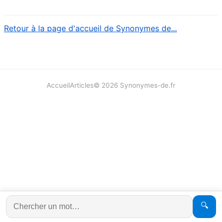
Retour à la page d'accueil de Synonymes de...
Accueil
Articles
©
2026
Synonymes-de.fr
🔍