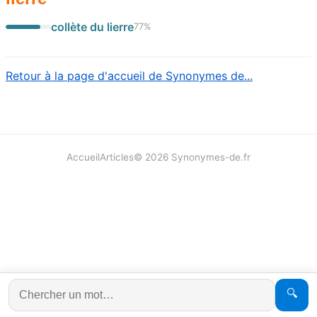
collète du lierre
77
%
Retour à la page d'accueil de Synonymes de...
Accueil
Articles
©
2026
Synonymes-de.fr
🔍