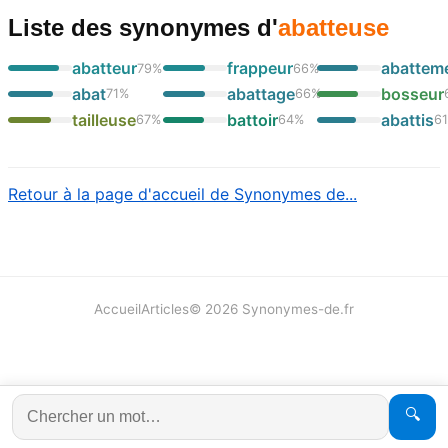
Liste des synonymes
d'
abatteuse
abatteur
frappeur
abattem
79
%
66
%
abat
abattage
bosseur
71
%
66
%
tailleuse
battoir
abattis
67
%
64
%
6
Retour à la page d'accueil de Synonymes de...
Accueil
Articles
©
2026
Synonymes-de.fr
🔍