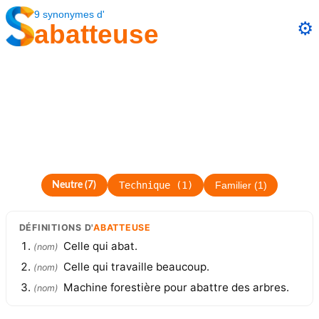
9
synonymes
d'
⚙️
abatteuse
Technique
(
1
)
Neutre
(
7
)
Familier
(
1
)
DÉFINITIONS
D'
ABATTEUSE
Celle qui abat.
(
nom
)
Celle qui travaille beaucoup.
(
nom
)
Machine forestière pour abattre des arbres.
(
nom
)