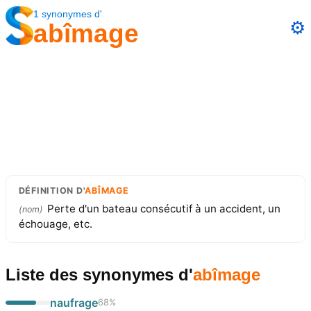
1
synonymes
d'
⚙️
abîmage
DÉFINITION
D'
ABÎMAGE
Perte d'un bateau consécutif à un accident, un
(
nom
)
échouage, etc.
Liste des synonymes
d'
abîmage
naufrage
68
%