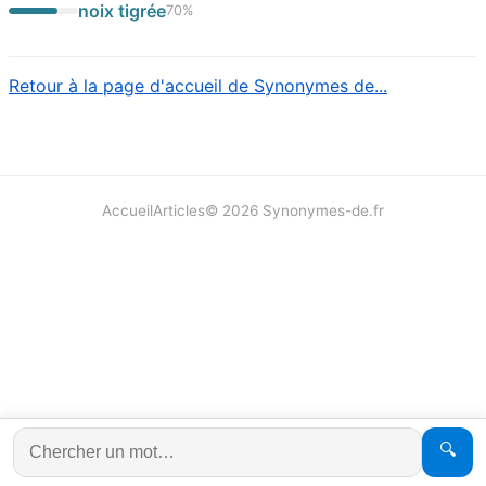
noix tigrée
70
%
Retour à la page d'accueil de Synonymes de...
Accueil
Articles
©
2026
Synonymes-de.fr
🔍