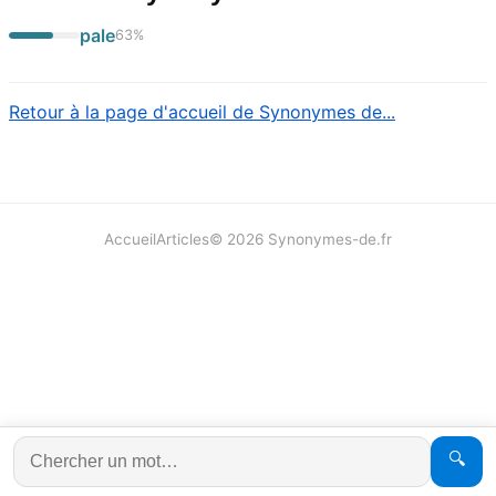
pale
63
%
Retour à la page d'accueil de Synonymes de...
Accueil
Articles
©
2026
Synonymes-de.fr
🔍