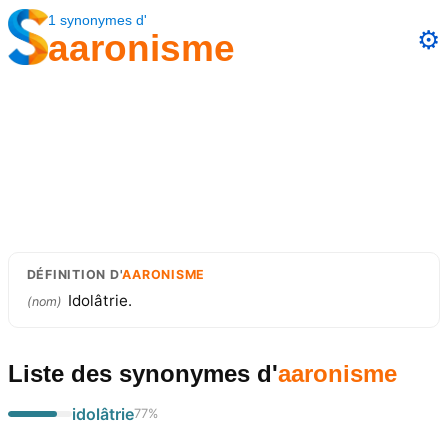
1
synonymes
d'
⚙️
aaronisme
DÉFINITION
D'
AARONISME
Idolâtrie.
(
nom
)
Liste des synonymes
d'
aaronisme
idolâtrie
77
%