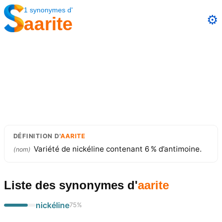
1
synonymes
d'
⚙️
aarite
DÉFINITION
D'
AARITE
Variété de nickéline contenant 6 % d’antimoine.
(
nom
)
Liste des synonymes
d'
aarite
nickéline
75
%