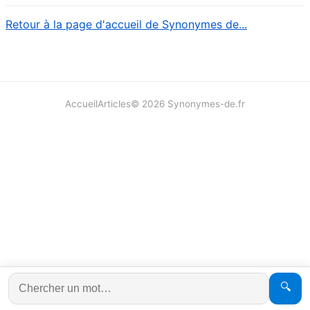
Retour à la page d'accueil de Synonymes de...
Accueil
Articles
©
2026
Synonymes-de.fr
🔍